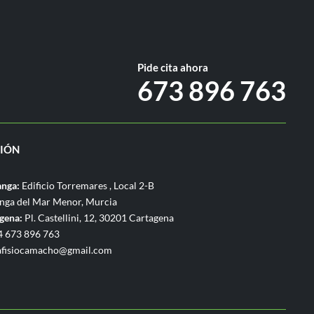
Pide cita ahora
673 896 763
IÓN
anga:
Edificio Torremares , Local 2-B
nga del Mar Menor, Murcia
agena:
Pl. Castellini, 12, 30201 Cartagena
 673 896 763
afisiocamacho@gmail.com