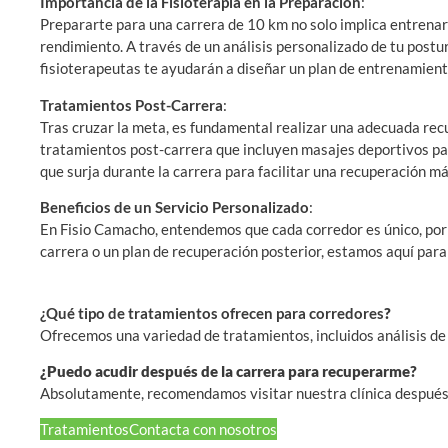
Importancia de la Fisioterapia en la Preparación
:
Prepararte para una carrera de 10 km no solo implica entrenar 
rendimiento. A través de un análisis personalizado de tu post
fisioterapeutas te ayudarán a diseñar un plan de entrenamiento e
Tratamientos Post-Carrera
:
Tras cruzar la meta, es fundamental realizar una adecuada rec
tratamientos post-carrera que incluyen masajes deportivos para
que surja durante la carrera para facilitar una recuperación má
Beneficios de un Servicio Personalizado
:
En Fisio Camacho, entendemos que cada corredor es único, por
carrera o un plan de recuperación posterior, estamos aquí para 
¿Qué tipo de tratamientos ofrecen para corredores
?
Ofrecemos una variedad de tratamientos, incluidos análisis de
¿Puedo acudir después de la carrera para recuperarme?
Absolutamente, recomendamos visitar nuestra clínica después d
Tratamientos
Contacta con nosotros